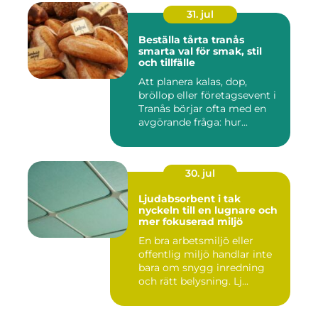
31. jul
Beställa tårta tranås
smarta val för smak, stil
och tillfälle
Att planera kalas, dop,
bröllop eller företagsevent i
Tranås börjar ofta med en
avgörande fråga: hur...
30. jul
Ljudabsorbent i tak
nyckeln till en lugnare och
mer fokuserad miljö
En bra arbetsmiljö eller
offentlig miljö handlar inte
bara om snygg inredning
och rätt belysning. Lj...