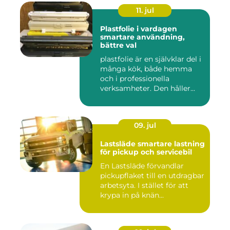
11. jul
Plastfolie i vardagen
smartare användning,
bättre val
plastfolie är en självklar del i
många kök, både hemma
och i professionella
verksamheter. Den håller...
09. jul
Lastsläde smartare lastning
för pickup och servicebil
En Lastsläde förvandlar
pickupflaket till en utdragbar
arbetsyta. I stället för att
krypa in på knän...