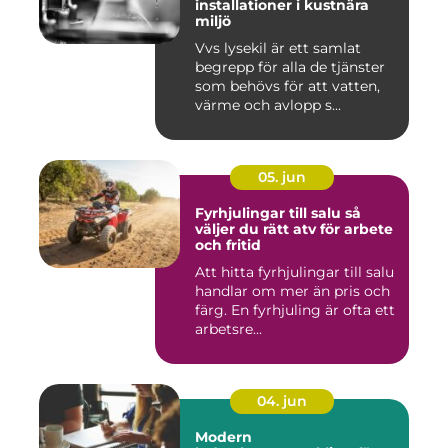
installationer i kustnära
miljö
Vvs lysekil är ett samlat
begrepp för alla de tjänster
som behövs för att vatten,
värme och avlopp s...
05. jun
Fyrhjulingar till salu så
väljer du rätt atv för arbete
och fritid
Att hitta fyrhjulingar till salu
handlar om mer än pris och
färg. En fyrhjuling är ofta ett
arbetsre...
04. jun
Modern