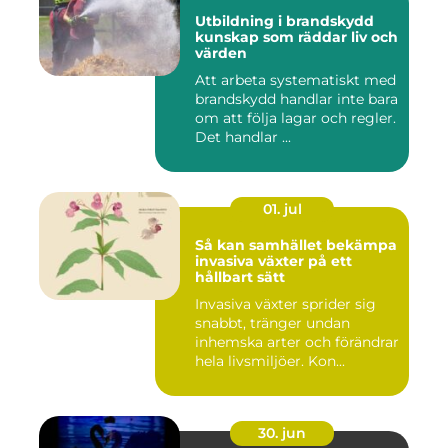
Utbildning i brandskydd
kunskap som räddar liv och
värden
Att arbeta systematiskt med
brandskydd handlar inte bara
om att följa lagar och regler.
Det handlar ...
01. jul
Så kan samhället bekämpa
invasiva växter på ett
hållbart sätt
Invasiva växter sprider sig
snabbt, tränger undan
inhemska arter och förändrar
hela livsmiljöer. Kon...
30. jun