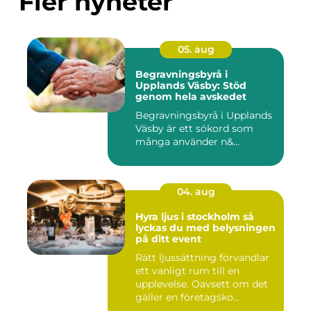
Fler nyheter
05. aug
Begravningsbyrå i
Upplands Väsby: Stöd
genom hela avskedet
Begravningsbyrå i Upplands
Väsby är ett sökord som
många använder n&...
04. aug
Hyra ljus i stockholm så
lyckas du med belysningen
på ditt event
Rätt ljussättning förvandlar
ett vanligt rum till en
upplevelse. Oavsett om det
gäller en företagsko...