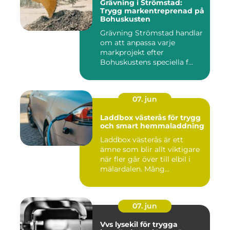
Grävning i Strömstad:
Trygg markentreprenad på
Bohuskusten
Grävning Strömstad handlar
om att anpassa varje
markprojekt efter
Bohuskustens speciella f...
07. jun
Laddbox västerås för trygg
och smart hemmaladdning
Laddbox västerås är ett
ämne som blir allt viktigare
när fler går över till elbil i
mälardalen. Mång...
07. jun
Vvs lysekil för trygga