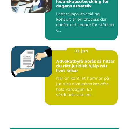
ledarskapsutveckling för
dagens arbetsliv
Ledarskapsutveckling
konsult är en process där
chefer och ledare får stöd att
v...
03. jun
Advokatbyrå borås så hittar
du rätt juridisk hjälp när
livet krisar
När en konflikt hamnar på
juridisk nivå påverkas ofta
hela vardagen. En
vårdnadstvist, en
brottsmiss...