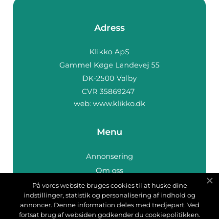
Adress
web:
www.klikko.dk
Menu
Annonsering
Om oss
Cookies
På vores website bruges cookies til at huske dine
indstillinger, statistik og personalisering af indhold og
Kontakta oss
annoncer. Denne information deles med tredjepart. Ved
Sitemap
fortsat brug af websiden godkender du cookiepolitikken.