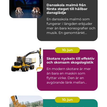
Dansskola malmö från
första steget till hållbar
dansglädje
En dansskola malmö som
fungerar i längden erbjuder
mer än bara koreografier och
musik. En genomtänkt...
10. jun
Skotare nyckeln till effektiv
och skonsam skogslogistik
En modern skotare är mer
än bara en maskin som
flyttar virke. Den är en
avgörande länk mellan
avverk...
10. jun