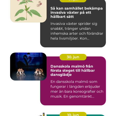
Så kan samhället bekämpa
invasiva växter på ett
hållbart sätt
Invasiva växter sprider sig
snabbt, tränger undan
inhemska arter och förändrar
hela livsmiljöer. Kon...
30. jun
Dansskola malmö från
första steget till hållbar
dansglädje
En dansskola malmö som
fungerar i längden erbjuder
mer än bara koreografier och
musik. En genomtänkt...
10. jun