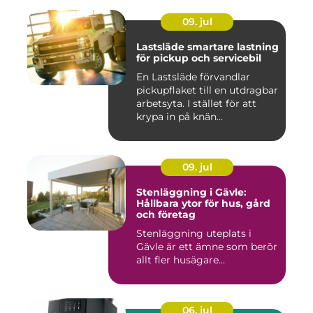
09. jul
Lastsläde smartare lastning
för pickup och servicebil
En Lastsläde förvandlar
pickupflaket till en utdragbar
arbetsyta. I stället för att
krypa in på knän...
09. jul
Stenläggning i Gävle:
Hållbara ytor för hus, gård
och företag
Stenläggning uteplats i
Gävle är ett ämne som berör
allt fler husägare...
06. jul