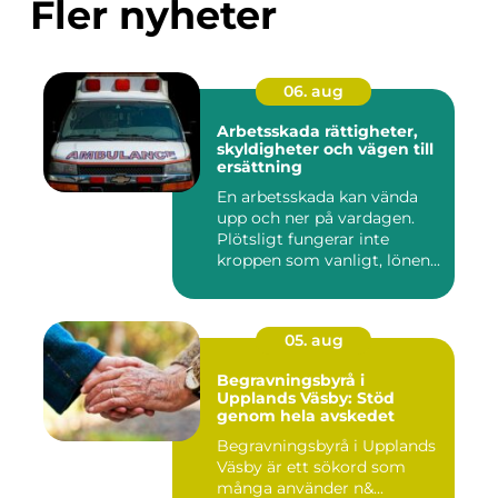
Fler nyheter
06. aug
Arbetsskada rättigheter,
skyldigheter och vägen till
ersättning
En arbetsskada kan vända
upp och ner på vardagen.
Plötsligt fungerar inte
kroppen som vanligt, lönen...
05. aug
Begravningsbyrå i
Upplands Väsby: Stöd
genom hela avskedet
Begravningsbyrå i Upplands
Väsby är ett sökord som
många använder n&...