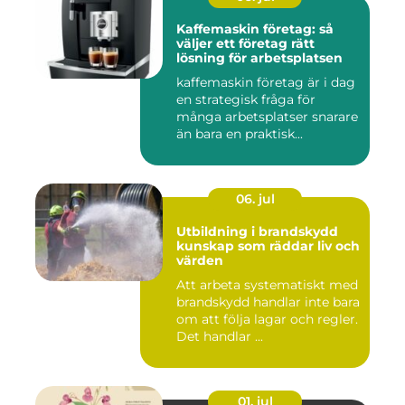
Kaffemaskin företag: så
väljer ett företag rätt
lösning för arbetsplatsen
kaffemaskin företag är i dag
en strategisk fråga för
många arbetsplatser snarare
än bara en praktisk...
06. jul
Utbildning i brandskydd
kunskap som räddar liv och
värden
Att arbeta systematiskt med
brandskydd handlar inte bara
om att följa lagar och regler.
Det handlar ...
01. jul