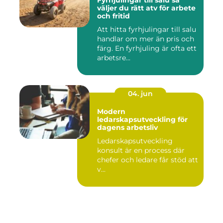
Fyrhjulingar till salu så
väljer du rätt atv för arbete
och fritid
Att hitta fyrhjulingar till salu
handlar om mer än pris och
färg. En fyrhjuling är ofta ett
arbetsre...
04. jun
Modern
ledarskapsutveckling för
dagens arbetsliv
Ledarskapsutveckling
konsult är en process där
chefer och ledare får stöd att
v...