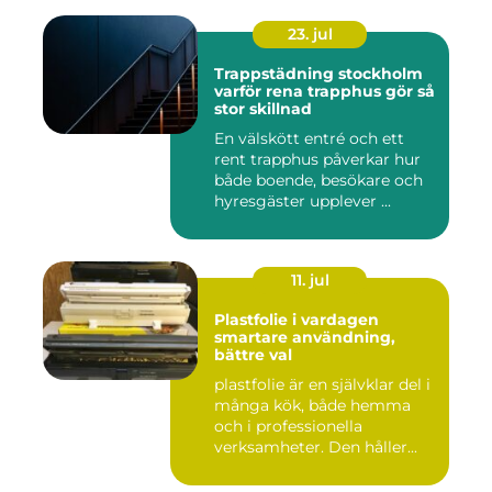
23. jul
Trappstädning stockholm
varför rena trapphus gör så
stor skillnad
En välskött entré och ett
rent trapphus påverkar hur
både boende, besökare och
hyresgäster upplever ...
11. jul
Plastfolie i vardagen
smartare användning,
bättre val
plastfolie är en självklar del i
många kök, både hemma
och i professionella
verksamheter. Den håller...