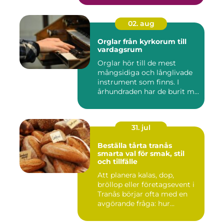
02. aug
Orglar från kyrkorum till
vardagsrum
Orglar hör till de mest
mångsidiga och långlivade
instrument som finns. I
århundraden har de burit m...
31. jul
Beställa tårta tranås
smarta val för smak, stil
och tillfälle
Att planera kalas, dop,
bröllop eller företagsevent i
Tranås börjar ofta med en
avgörande fråga: hur...