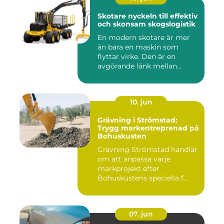
Skotare nyckeln till effektiv
och skonsam skogslogistik
En modern skotare är mer
än bara en maskin som
flyttar virke. Den är en
avgörande länk mellan
avverk...
10. jun
Grävning i Strömstad:
Trygg markentreprenad på
Bohuskusten
Grävning Strömstad handlar
om att anpassa varje
markprojekt efter
Bohuskustens speciella f...
07. jun