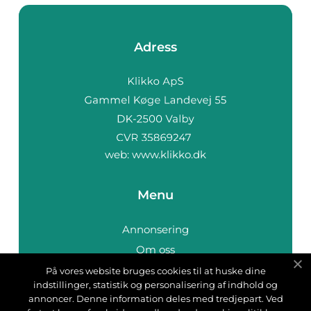
Adress
web:
www.klikko.dk
Menu
Annonsering
Om oss
Cookies
På vores website bruges cookies til at huske dine
indstillinger, statistik og personalisering af indhold og
Kontakta oss
annoncer. Denne information deles med tredjepart. Ved
Sitemap