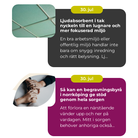
30. jul
Ljudabsorbent i tak
nyckeln till en lugnare och
mer fokuserad miljö
En bra arbetsmiljö eller
offentlig miljö handlar inte
bara om snygg inredning
och rätt belysning. Lj...
30. jul
Så kan en begravningsbyrå
i norrköping ge stöd
genom hela sorgen
Att förlora en närstående
vänder upp och ner på
vardagen. Mitt i sorgen
behöver anhöriga också
fatta...