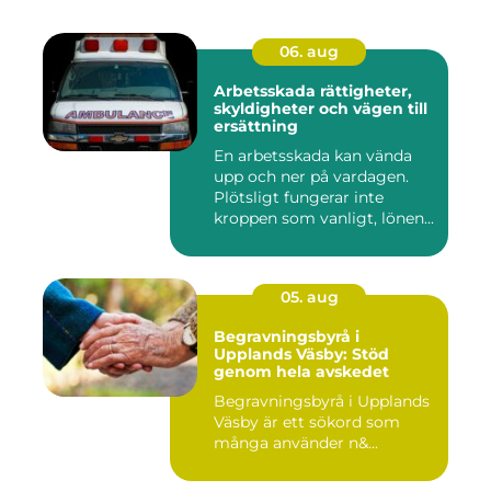
06. aug
Arbetsskada rättigheter,
skyldigheter och vägen till
ersättning
En arbetsskada kan vända
upp och ner på vardagen.
Plötsligt fungerar inte
kroppen som vanligt, lönen...
05. aug
Begravningsbyrå i
Upplands Väsby: Stöd
genom hela avskedet
Begravningsbyrå i Upplands
Väsby är ett sökord som
många använder n&...