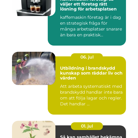
väljer ett företag rätt
lösning för arbetsplatsen
kaffemaskin företag är i dag
en strategisk fråga för
många arbetsplatser snarare
än bara en praktisk...
06. jul
Utbildning i brandskydd
kunskap som räddar liv och
värden
Att arbeta systematiskt med
brandskydd handlar inte bara
om att följa lagar och regler.
Det handlar ...
01. jul
Så kan samhället bekämpa