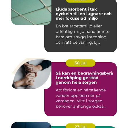
Ljudabsorbent i tak
nyckeln till en lugnare och
mer fokuserad miljö
En bra arbetsmiljö eller
offentlig miljö handlar inte
bara om snygg inredning
och rätt belysning. Lj...
30. jul
Så kan en begravningsbyrå
i norrköping ge stöd
genom hela sorgen
Att förlora en närstående
vänder upp och ner på
vardagen. Mitt i sorgen
behöver anhöriga också
fatta...
23. jul