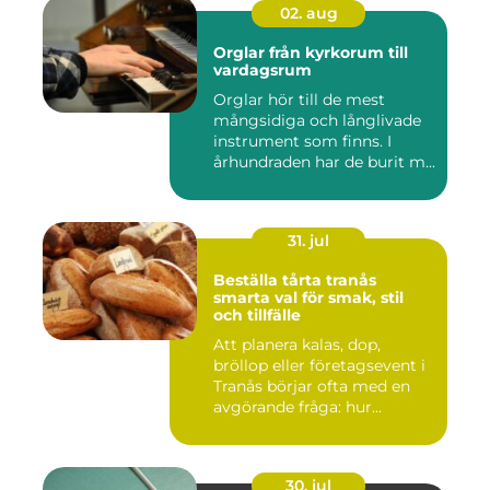
02. aug
Orglar från kyrkorum till
vardagsrum
Orglar hör till de mest
mångsidiga och långlivade
instrument som finns. I
århundraden har de burit m...
31. jul
Beställa tårta tranås
smarta val för smak, stil
och tillfälle
Att planera kalas, dop,
bröllop eller företagsevent i
Tranås börjar ofta med en
avgörande fråga: hur...
30. jul