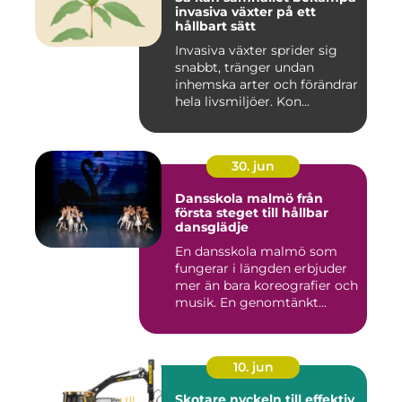
invasiva växter på ett
hållbart sätt
Invasiva växter sprider sig
snabbt, tränger undan
inhemska arter och förändrar
hela livsmiljöer. Kon...
30. jun
Dansskola malmö från
första steget till hållbar
dansglädje
En dansskola malmö som
fungerar i längden erbjuder
mer än bara koreografier och
musik. En genomtänkt...
10. jun
Skotare nyckeln till effektiv