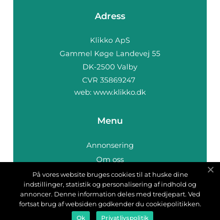
Adress
web:
www.klikko.dk
Menu
Annonsering
Om oss
Cookies
På vores website bruges cookies til at huske dine
indstillinger, statistik og personalisering af indhold og
Kontakta oss
annoncer. Denne information deles med tredjepart. Ved
Sitemap
fortsat brug af websiden godkender du cookiepolitikken.
Ok
Privatlivspolitik