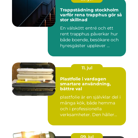
Trappstädning stockholm
varför rena trapphus gör så
stor skillnad
En välskött entré och ett
rent trapphus påverkar hur
både boende, besökare och
hyresgäster upplever ...
11. jul
Plastfolie i vardagen
smartare användning,
bättre val
plastfolie är en självklar del i
många kök, både hemma
och i professionella
verksamheter. Den håller...
09. jul