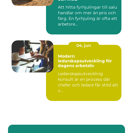
Att hitta fyrhjulingar till salu
handlar om mer än pris och
färg. En fyrhjuling är ofta ett
arbetsre...
04. jun
Modern
ledarskapsutveckling för
dagens arbetsliv
Ledarskapsutveckling
konsult är en process där
chefer och ledare får stöd att
v...