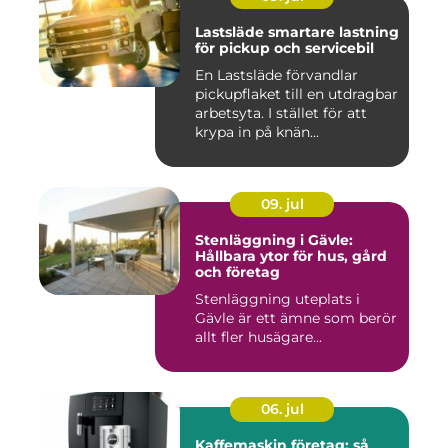
Lastsläde smartare lastning
för pickup och servicebil
En Lastsläde förvandlar
pickupflaket till en utdragbar
arbetsyta. I stället för att
krypa in på knän...
09. jul
Stenläggning i Gävle:
Hållbara ytor för hus, gård
och företag
Stenläggning uteplats i
Gävle är ett ämne som berör
allt fler husägare...
06. jul
Kaffemaskin företag: så