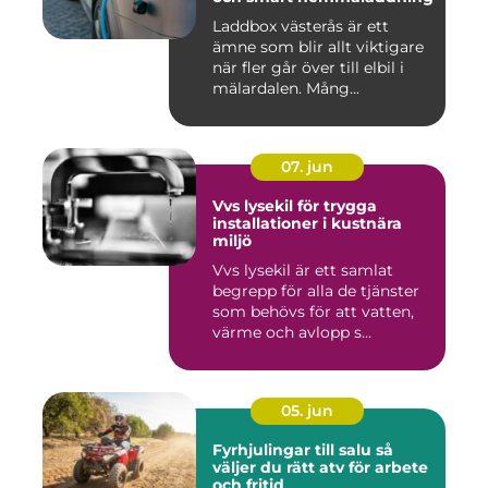
Laddbox västerås är ett
ämne som blir allt viktigare
när fler går över till elbil i
mälardalen. Mång...
07. jun
Vvs lysekil för trygga
installationer i kustnära
miljö
Vvs lysekil är ett samlat
begrepp för alla de tjänster
som behövs för att vatten,
värme och avlopp s...
05. jun
Fyrhjulingar till salu så
väljer du rätt atv för arbete
och fritid