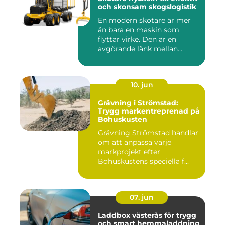
och skonsam skogslogistik
En modern skotare är mer
än bara en maskin som
flyttar virke. Den är en
avgörande länk mellan
avverk...
10. jun
Grävning i Strömstad:
Trygg markentreprenad på
Bohuskusten
Grävning Strömstad handlar
om att anpassa varje
markprojekt efter
Bohuskustens speciella f...
07. jun
Laddbox västerås för trygg
och smart hemmaladdning